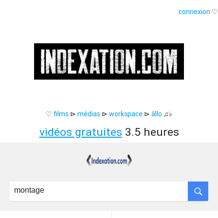
connexion
♡
♡
films
⊳
médias
⊳
workspace
⊳
âllo
♫♭
vidéos gratuites
3.5 heures