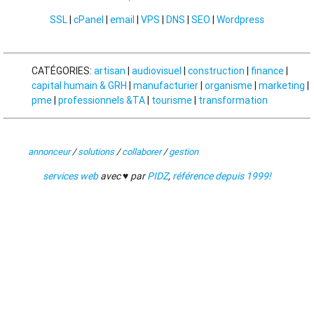
SSL
|
cPanel
|
email
|
VPS
|
DNS
|
SEO
|
Wordpress
CATÉGORIES:
artisan
|
audiovisuel
|
construction
|
finance
|
capital humain & GRH
|
manufacturier
|
organisme
|
marketing
|
pme
|
professionnels &TA
|
tourisme
|
transformation
annonceur
/
solutions
/
collaborer
/
gestion
services web
avec ♥ par
PIDZ
,
référence depuis 1999!