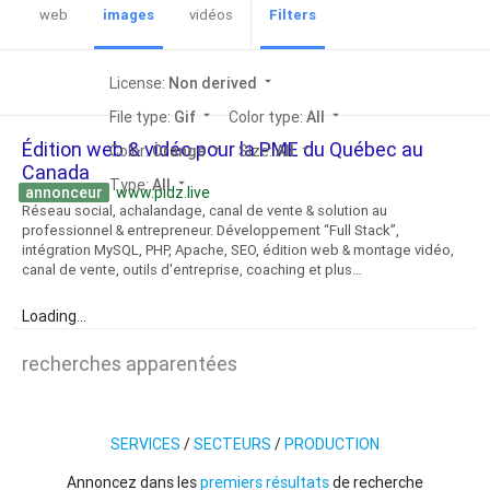
web
images
vidéos
Filters
License:
Non derived
arrow_drop_down
File type:
Gif
arrow_drop_down
Color type:
All
arrow_drop_down
Édition web & vidéo pour la PME du Québec au
Color:
Orange
arrow_drop_down
Size:
All
arrow_drop_down
Canada
Type:
All
arrow_drop_down
annonceur
www.pidz.live
Réseau social, achalandage, canal de vente & solution au
professionnel & entrepreneur. Développement “Full Stack”,
intégration MySQL, PHP, Apache, SEO, édition web & montage vidéo,
canal de vente, outils d'entreprise, coaching et plus…
Loading...
recherches apparentées
SERVICES
/
SECTEURS
/
PRODUCTION
Annoncez dans les
premiers résultats
de recherche