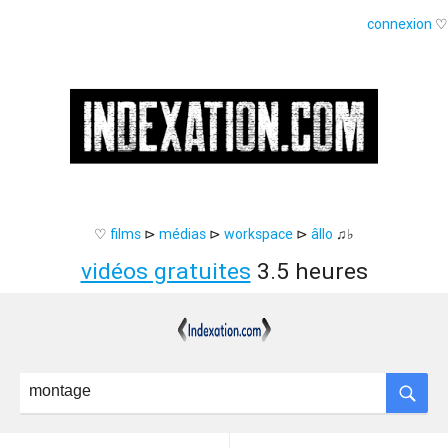
connexion
♡
♡
films
⊳
médias
⊳
workspace
⊳
âllo
♫♭
vidéos gratuites
3.5 heures