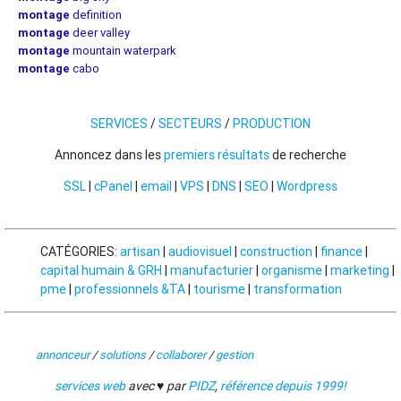
montage
definition
montage
deer valley
montage
mountain waterpark
montage
cabo
SERVICES
/
SECTEURS
/
PRODUCTION
Annoncez dans les
premiers résultats
de recherche
SSL
|
cPanel
|
email
|
VPS
|
DNS
|
SEO
|
Wordpress
CATÉGORIES:
artisan
|
audiovisuel
|
construction
|
finance
|
capital humain & GRH
|
manufacturier
|
organisme
|
marketing
|
pme
|
professionnels &TA
|
tourisme
|
transformation
annonceur
/
solutions
/
collaborer
/
gestion
services web
avec ♥ par
PIDZ
,
référence depuis 1999!