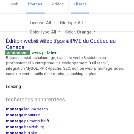
web
images
vidéos
Filters
License:
All
arrow_drop_down
File type:
All
arrow_drop_down
Color type:
All
arrow_drop_down
Color:
Orange
arrow_drop_down
Édition web & vidéo pour la PME du Québec au
Size:
All
arrow_drop_down
Type:
All
arrow_drop_down
Canada
annonceur
www.pidz.live
Réseau social, achalandage, canal de vente & solution au
professionnel & entrepreneur. Développement “Full Stack”,
intégration MySQL, PHP, Apache, SEO, édition web & montage vidéo,
canal de vente, outils d'entreprise, coaching et plus…
Loading...
recherches apparentées
montage
laguna beach
montage
mountain
montage
palmetto bluff
montage
healdsburg
montage
big sky