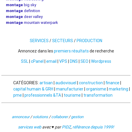
montage
big sky
montage
definition
montage
deer valley
montage
mountain waterpark
SERVICES
/
SECTEURS
/
PRODUCTION
Annoncez dans les
premiers résultats
de recherche
SSL
|
cPanel
|
email
|
VPS
|
DNS
|
SEO
|
Wordpress
CATÉGORIES:
artisan
|
audiovisuel
|
construction
|
finance
|
capital humain & GRH
|
manufacturier
|
organisme
|
marketing
|
pme
|
professionnels &TA
|
tourisme
|
transformation
annonceur
/
solutions
/
collaborer
/
gestion
services web
avec ♥ par
PIDZ
,
référence depuis 1999!