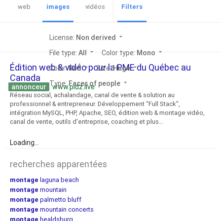
web
images
vidéos
Filters
License:
Non derived
arrow_drop_down
File type:
All
arrow_drop_down
Color type:
Mono
arrow_drop_down
Édition web & vidéo pour la PME du Québec au
Color:
Red
arrow_drop_down
Size:
Huge
arrow_drop_down
Canada
Type:
Faces of people
arrow_drop_down
annonceur
www.pidz.live
Réseau social, achalandage, canal de vente & solution au
professionnel & entrepreneur. Développement “Full Stack”,
intégration MySQL, PHP, Apache, SEO, édition web & montage vidéo,
canal de vente, outils d'entreprise, coaching et plus…
Loading...
recherches apparentées
montage
laguna beach
montage
mountain
montage
palmetto bluff
montage
mountain concerts
montage
healdsburg