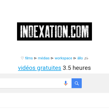
♡
films
⊳
médias
⊳
workspace
⊳
âllo
♫♭
vidéos gratuites
3.5 heures