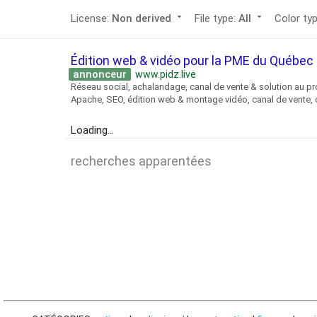
arrow_drop_down
arrow_drop_down
License:
Non derived
File type:
All
Color ty
Édition web & vidéo pour la PME du Québe
annonceur
www.pidz.live
Réseau social, achalandage, canal de vente & solution au pr
Apache, SEO, édition web & montage vidéo, canal de vente, o
Loading...
recherches apparentées