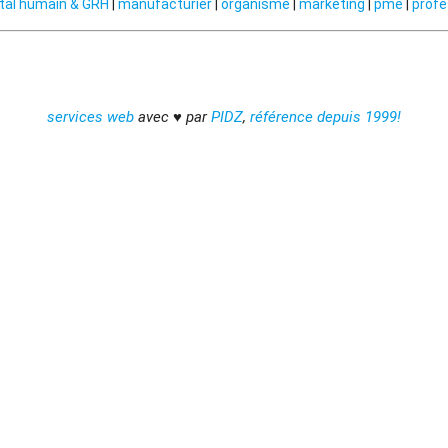
tal humain & GRH
|
manufacturier
|
organisme
|
marketing
|
pme
|
profe
services web
avec ♥ par
PIDZ
,
référence depuis 1999!