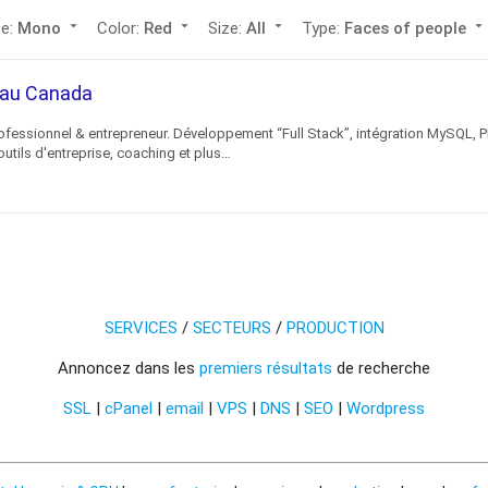
arrow_drop_down
arrow_drop_down
arrow_drop_down
arrow_drop_down
pe:
Mono
Color:
Red
Size:
All
Type:
Faces of people
c au Canada
ofessionnel & entrepreneur. Développement “Full Stack”, intégration MySQL, P
utils d'entreprise, coaching et plus…
SERVICES
/
SECTEURS
/
PRODUCTION
Annoncez dans les
premiers résultats
de recherche
SSL
|
cPanel
|
email
|
VPS
|
DNS
|
SEO
|
Wordpress