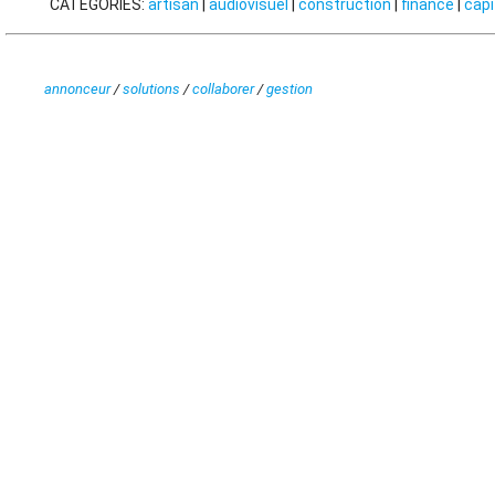
CATÉGORIES:
artisan
|
audiovisuel
|
construction
|
finance
|
capi
annonceur
/
solutions
/
collaborer
/
gestion