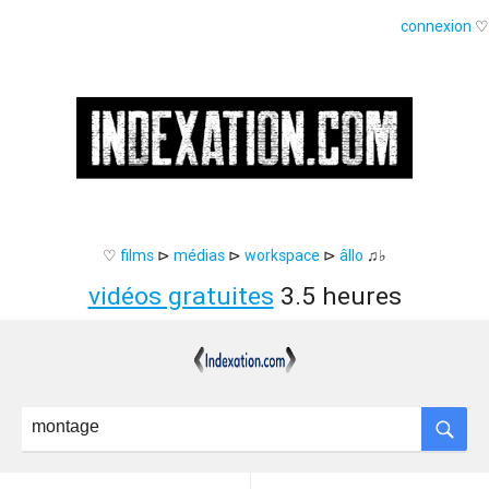
connexion
♡
♡
films
⊳
médias
⊳
workspace
⊳
âllo
♫♭
vidéos gratuites
3.5 heures