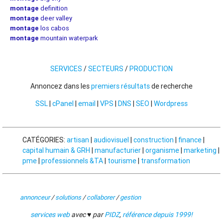
montage
definition
montage
deer valley
montage
los cabos
montage
mountain waterpark
SERVICES
/
SECTEURS
/
PRODUCTION
Annoncez dans les
premiers résultats
de recherche
SSL
|
cPanel
|
email
|
VPS
|
DNS
|
SEO
|
Wordpress
CATÉGORIES:
artisan
|
audiovisuel
|
construction
|
finance
|
capital humain & GRH
|
manufacturier
|
organisme
|
marketing
|
pme
|
professionnels &TA
|
tourisme
|
transformation
annonceur
/
solutions
/
collaborer
/
gestion
services web
avec ♥ par
PIDZ
,
référence depuis 1999!