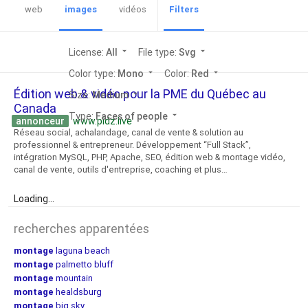
web
images
vidéos
Filters
License:
All
arrow_drop_down
File type:
Svg
arrow_drop_down
Color type:
Mono
arrow_drop_down
Color:
Red
arrow_drop_down
Édition web & vidéo pour la PME du Québec au
Size:
Medium
arrow_drop_down
Canada
Type:
Faces of people
arrow_drop_down
annonceur
www.pidz.live
Réseau social, achalandage, canal de vente & solution au
professionnel & entrepreneur. Développement “Full Stack”,
intégration MySQL, PHP, Apache, SEO, édition web & montage vidéo,
canal de vente, outils d'entreprise, coaching et plus…
Loading...
recherches apparentées
montage
laguna beach
montage
palmetto bluff
montage
mountain
montage
healdsburg
montage
big sky