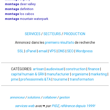
montage
deer valley
montage
definition
montage
los cabos
montage
mountain waterpark
SERVICES
/
SECTEURS
/
PRODUCTION
Annoncez dans les
premiers résultats
de recherche
SSL
|
cPanel
|
email
|
VPS
|
DNS
|
SEO
|
Wordpress
CATÉGORIES:
artisan
|
audiovisuel
|
construction
|
finance
|
capital humain & GRH
|
manufacturier
|
organisme
|
marketing
|
pme
|
professionnels &TA
|
tourisme
|
transformation
annonceur
/
solutions
/
collaborer
/
gestion
services web
avec ♥ par
PIDZ
,
référence depuis 1999!