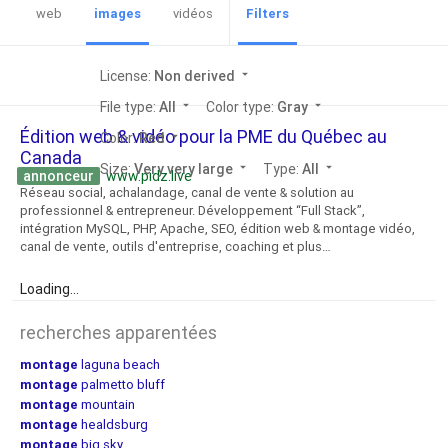
web
images
vidéos
Filters
License:
Non derived
arrow_drop_down
File type:
All
arrow_drop_down
Color type:
Gray
arrow_drop_down
Édition web & vidéo pour la PME du Québec au
Color:
Red
arrow_drop_down
Canada
Size:
Very very large
arrow_drop_down
Type:
All
arrow_drop_down
annonceur
www.pidz.live
Réseau social, achalandage, canal de vente & solution au
professionnel & entrepreneur. Développement “Full Stack”,
intégration MySQL, PHP, Apache, SEO, édition web & montage vidéo,
canal de vente, outils d'entreprise, coaching et plus…
Loading...
recherches apparentées
montage
laguna beach
montage
palmetto bluff
montage
mountain
montage
healdsburg
montage
big sky