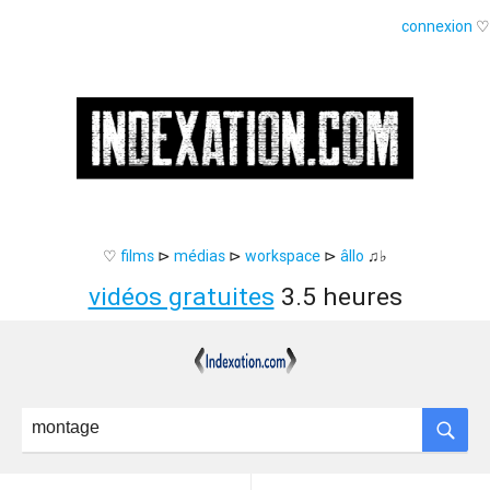
connexion
♡
♡
films
⊳
médias
⊳
workspace
⊳
âllo
♫♭
vidéos gratuites
3.5 heures