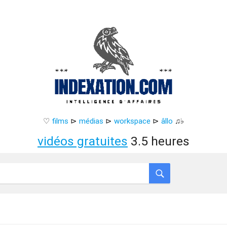
♡
films
⊳
médias
⊳
workspace
⊳
âllo
♫♭
vidéos gratuites
3.5 heures