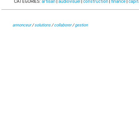
CATÉGORIES:
artisan
|
audiovisuel
|
construction
|
finance
|
capit
annonceur
/
solutions
/
collaborer
/
gestion