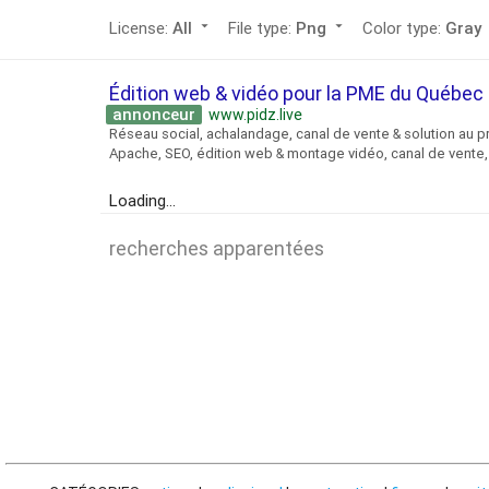
License:
arrow_drop_down
File type:
arrow_drop_down
Color type:
arr
All
Png
Gray
Édition web & vidéo pour la PME du Québe
annonceur
www.pidz.live
Réseau social, achalandage, canal de vente & solution au p
Apache, SEO, édition web & montage vidéo, canal de vente, 
Loading...
recherches apparentées