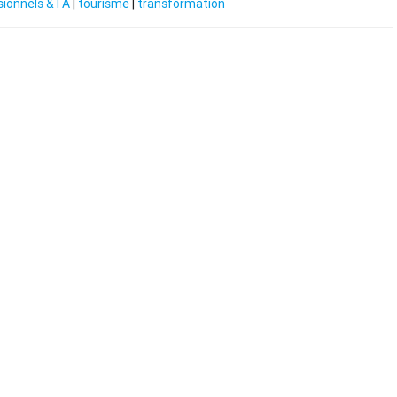
sionnels &TA
|
tourisme
|
transformation