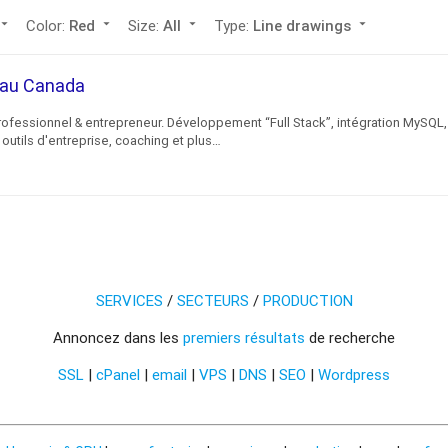
ow_drop_down
Color:
arrow_drop_down
Size:
arrow_drop_down
Type:
arrow_drop_down
Red
All
Line drawings
c au Canada
rofessionnel & entrepreneur. Développement “Full Stack”, intégration MySQL,
outils d'entreprise, coaching et plus…
SERVICES
/
SECTEURS
/
PRODUCTION
Annoncez dans les
premiers résultats
de recherche
SSL
|
cPanel
|
email
|
VPS
|
DNS
|
SEO
|
Wordpress