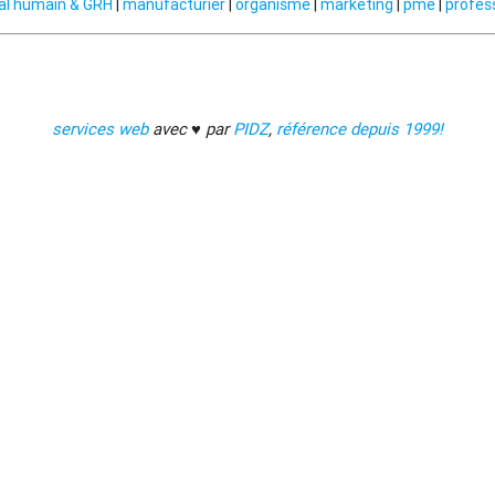
al humain & GRH
|
manufacturier
|
organisme
|
marketing
|
pme
|
profes
services web
avec ♥ par
PIDZ
,
référence depuis 1999!