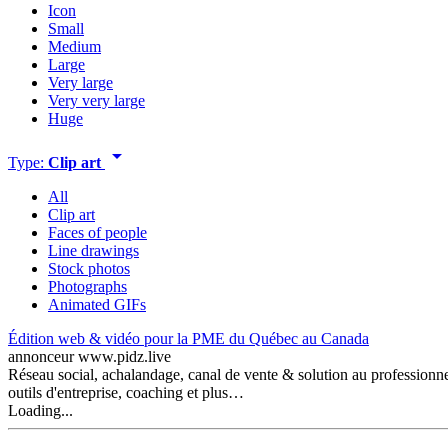
Icon
Small
Medium
Large
Very large
Very very large
Huge
arrow_drop_down
Type:
Clip art
All
Clip art
Faces of people
Line drawings
Stock photos
Photographs
Animated GIFs
Édition web & vidéo pour la PME du Québec au Canada
annonceur
www.pidz.live
Réseau social, achalandage, canal de vente & solution au professio
outils d'entreprise, coaching et plus…
Loading...