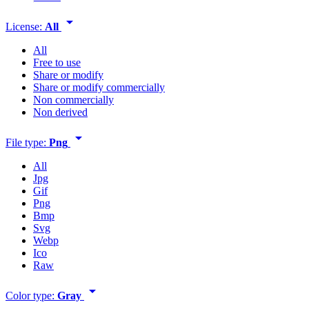
arrow_drop_down
License:
All
All
Free to use
Share or modify
Share or modify commercially
Non commercially
Non derived
arrow_drop_down
File type:
Png
All
Jpg
Gif
Png
Bmp
Svg
Webp
Ico
Raw
arrow_drop_down
Color type:
Gray