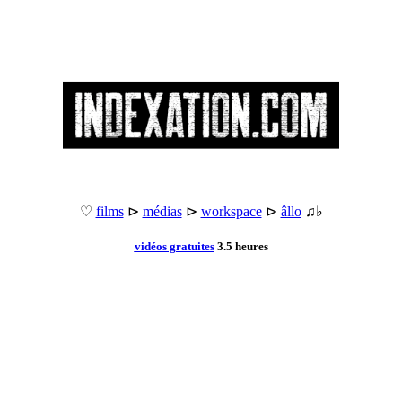
♡
films
⊳
médias
⊳
workspace
⊳
âllo
♫♭
vidéos gratuites
3.5 heures